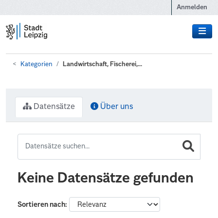
Zum Hauptinhalt wechseln
Anmelden
Kategorien
Landwirtschaft, Fischerei,...
Datensätze
Über uns
Keine Datensätze gefunden
Sortieren nach