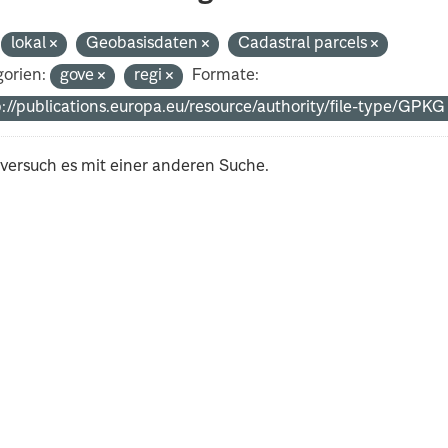
lokal
Geobasisdaten
Cadastral parcels
orien:
gove
regi
Formate:
p://publications.europa.eu/resource/authority/file-type/GPK
 versuch es mit einer anderen Suche.