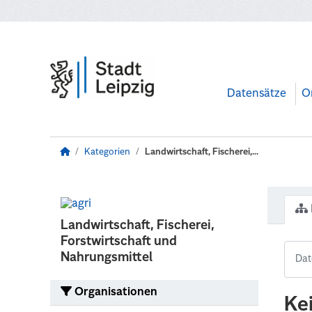
Zum Hauptinhalt wechseln
Datensätze
O
Kategorien
Landwirtschaft, Fischerei,...
Landwirtschaft, Fischerei,
Forstwirtschaft und
Nahrungsmittel
Organisationen
Ke