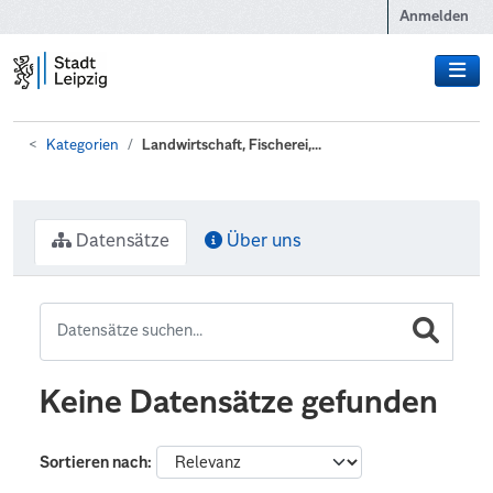
Zum Hauptinhalt wechseln
Anmelden
Kategorien
Landwirtschaft, Fischerei,...
Datensätze
Über uns
Keine Datensätze gefunden
Sortieren nach