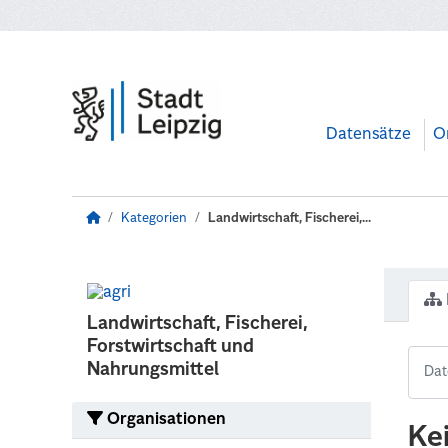
Zum Hauptinhalt wechseln
Datensätze
O
Kategorien
Landwirtschaft, Fischerei,...
Landwirtschaft, Fischerei,
Forstwirtschaft und
Nahrungsmittel
Organisationen
Ke