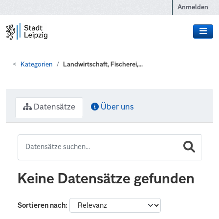
Zum Hauptinhalt wechseln
Anmelden
Kategorien
Landwirtschaft, Fischerei,...
Datensätze
Über uns
Keine Datensätze gefunden
Sortieren nach