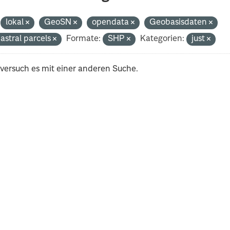
lokal
GeoSN
opendata
Geobasisdaten
astral parcels
Formate:
SHP
Kategorien:
just
 versuch es mit einer anderen Suche.