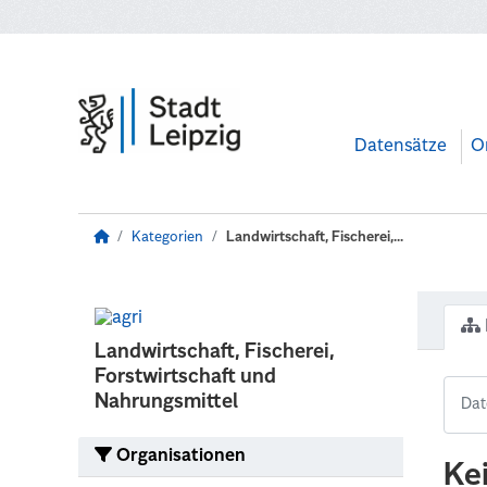
Zum Hauptinhalt wechseln
Datensätze
O
Kategorien
Landwirtschaft, Fischerei,...
Landwirtschaft, Fischerei,
Forstwirtschaft und
Nahrungsmittel
Organisationen
Ke