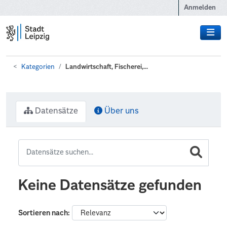
Zum Hauptinhalt wechseln
Anmelden
Kategorien
Landwirtschaft, Fischerei,...
Datensätze
Über uns
Keine Datensätze gefunden
Sortieren nach