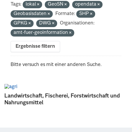
Tags:
lokal
GeoSN
opendata
Geobasisdaten
Formate:
SHP
GPKG
DWG
Organisationen:
amt-fuer-geoinformation
Ergebnisse filtern
Bitte versuch es mit einer anderen Suche.
Landwirtschaft, Fischerei, Forstwirtschaft und
Nahrungsmittel