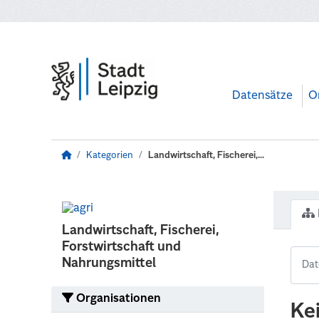
Zum Hauptinhalt wechseln
Datensätze
O
Kategorien
Landwirtschaft, Fischerei,...
Landwirtschaft, Fischerei,
Forstwirtschaft und
Nahrungsmittel
Organisationen
Ke