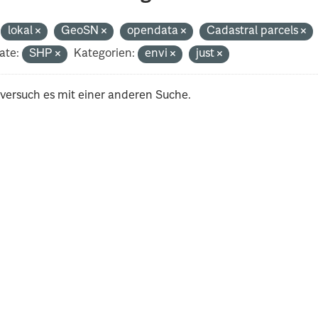
lokal
GeoSN
opendata
Cadastral parcels
ate:
SHP
Kategorien:
envi
just
 versuch es mit einer anderen Suche.