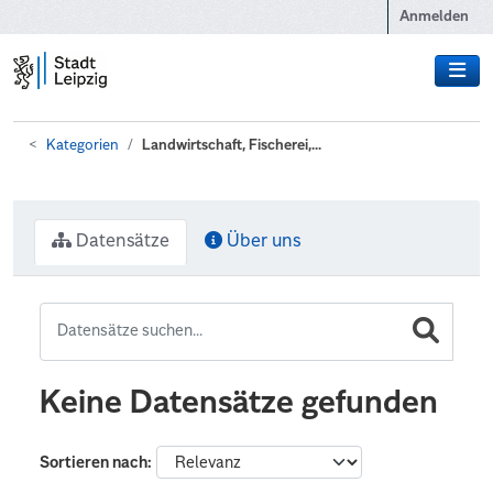
Zum Hauptinhalt wechseln
Anmelden
Kategorien
Landwirtschaft, Fischerei,...
Datensätze
Über uns
Keine Datensätze gefunden
Sortieren nach