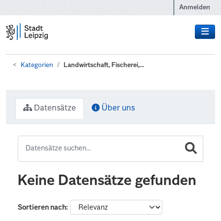
Zum Hauptinhalt wechseln
Anmelden
Kategorien
Landwirtschaft, Fischerei,...
Datensätze
Über uns
Keine Datensätze gefunden
Sortieren nach