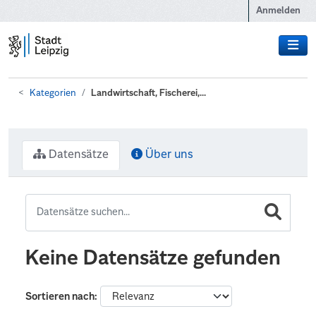
Zum Hauptinhalt wechseln
Anmelden
Kategorien
Landwirtschaft, Fischerei,...
Datensätze
Über uns
Keine Datensätze gefunden
Sortieren nach