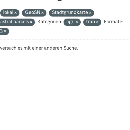
lokal
GeoSN
Stadtgrundkarte
astral parcels
Kategorien:
agri
tran
Formate:
G
 versuch es mit einer anderen Suche.