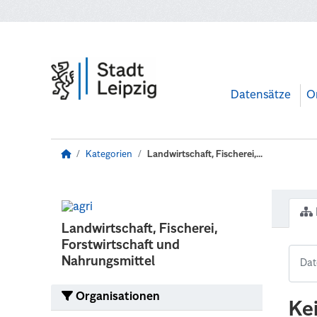
Zum Hauptinhalt wechseln
Datensätze
O
Kategorien
Landwirtschaft, Fischerei,...
Landwirtschaft, Fischerei,
Forstwirtschaft und
Nahrungsmittel
Organisationen
Ke