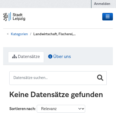
Zum Hauptinhalt wechseln
Anmelden
Kategorien
Landwirtschaft, Fischerei,...
Datensätze
Über uns
Keine Datensätze gefunden
Sortieren nach