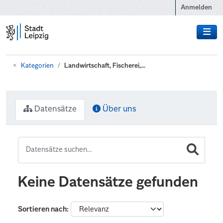
Zum Hauptinhalt wechseln
Anmelden
Kategorien
Landwirtschaft, Fischerei,...
Datensätze
Über uns
Keine Datensätze gefunden
Sortieren nach