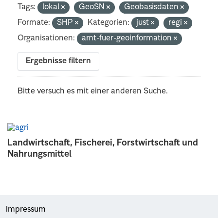
Tags:
lokal
GeoSN
Geobasisdaten
Formate:
SHP
Kategorien:
just
regi
Organisationen:
amt-fuer-geoinformation
Ergebnisse filtern
Bitte versuch es mit einer anderen Suche.
Landwirtschaft, Fischerei, Forstwirtschaft und
Nahrungsmittel
Impressum