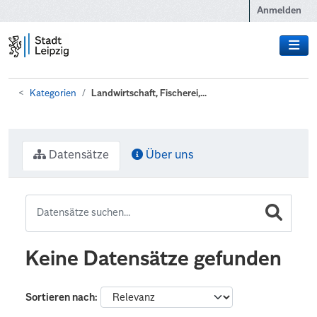
Zum Hauptinhalt wechseln
Anmelden
Kategorien
Landwirtschaft, Fischerei,...
Datensätze
Über uns
Keine Datensätze gefunden
Sortieren nach