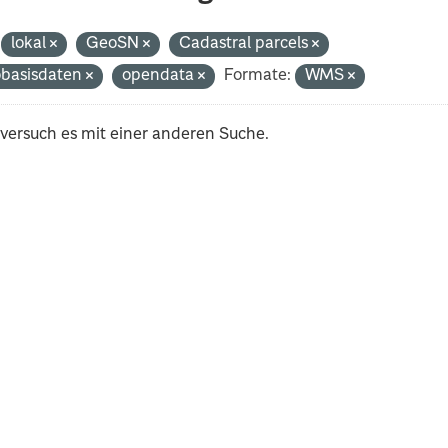
lokal
GeoSN
Cadastral parcels
basisdaten
opendata
Formate:
WMS
 versuch es mit einer anderen Suche.