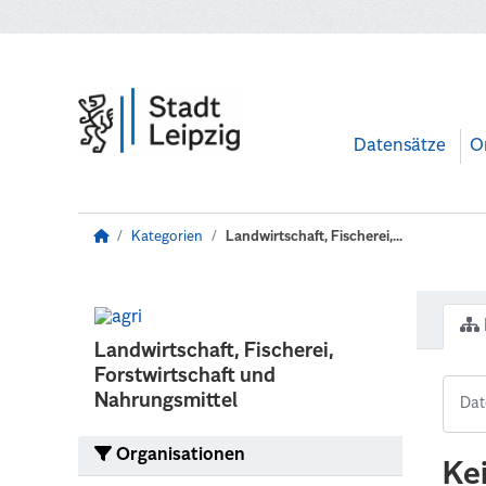
Zum Hauptinhalt wechseln
Datensätze
O
Kategorien
Landwirtschaft, Fischerei,...
Landwirtschaft, Fischerei,
Forstwirtschaft und
Nahrungsmittel
Organisationen
Ke