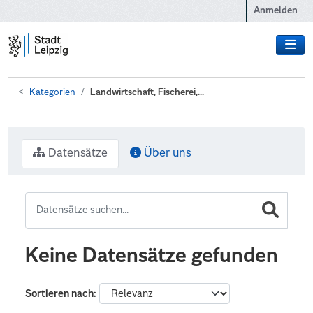
Zum Hauptinhalt wechseln
Anmelden
Kategorien
Landwirtschaft, Fischerei,...
Datensätze
Über uns
Keine Datensätze gefunden
Sortieren nach