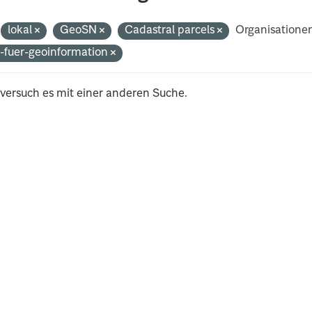
lokal
GeoSN
Cadastral parcels
Organisatione
-fuer-geoinformation
 versuch es mit einer anderen Suche.