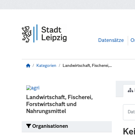
Zum Hauptinhalt wechseln
Datensätze
O
Kategorien
Landwirtschaft, Fischerei,...
Landwirtschaft, Fischerei,
Forstwirtschaft und
Nahrungsmittel
Organisationen
Ke