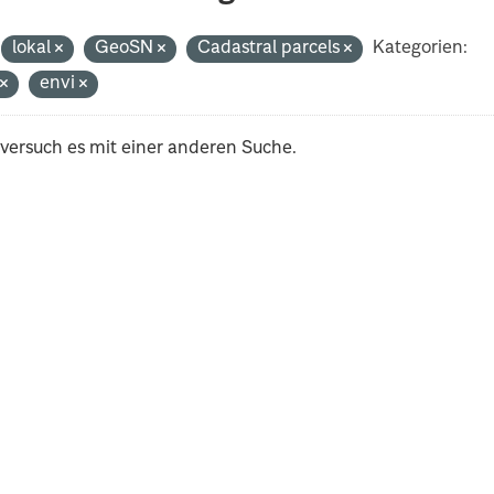
lokal
GeoSN
Cadastral parcels
Kategorien:
t
envi
 versuch es mit einer anderen Suche.