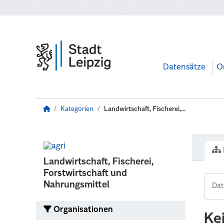
Zum Hauptinhalt wechseln
Datensätze
O
Kategorien
Landwirtschaft, Fischerei,...
Landwirtschaft, Fischerei,
Forstwirtschaft und
Nahrungsmittel
Organisationen
Ke