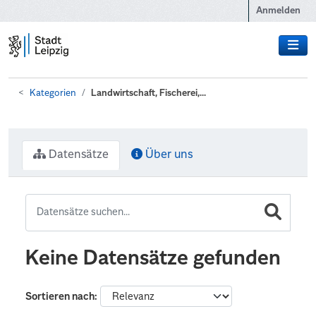
Zum Hauptinhalt wechseln
Anmelden
Kategorien
Landwirtschaft, Fischerei,...
Datensätze
Über uns
Keine Datensätze gefunden
Sortieren nach