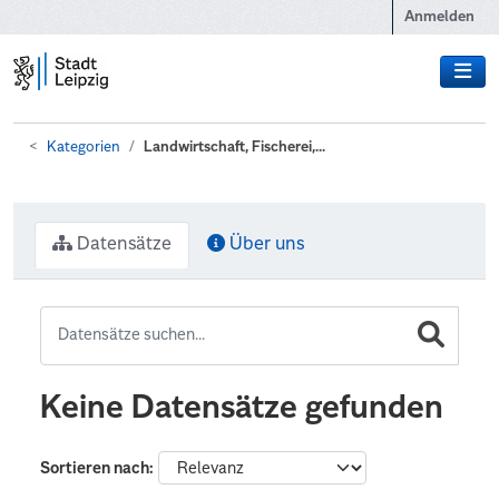
Zum Hauptinhalt wechseln
Anmelden
Kategorien
Landwirtschaft, Fischerei,...
Datensätze
Über uns
Keine Datensätze gefunden
Sortieren nach