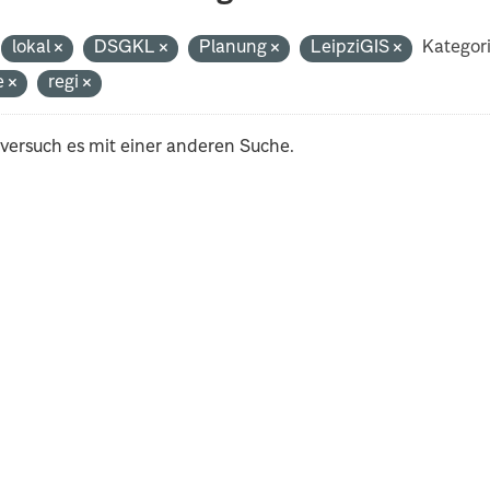
lokal
DSGKL
Planung
LeipziGIS
Kategor
e
regi
 versuch es mit einer anderen Suche.