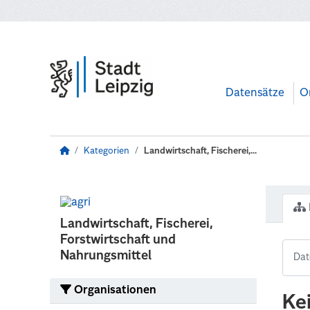
Zum Hauptinhalt wechseln
Datensätze
O
Kategorien
Landwirtschaft, Fischerei,...
Landwirtschaft, Fischerei,
Forstwirtschaft und
Nahrungsmittel
Organisationen
Ke