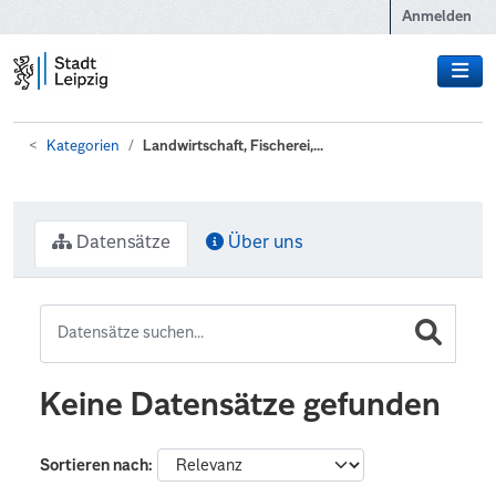
Zum Hauptinhalt wechseln
Anmelden
Kategorien
Landwirtschaft, Fischerei,...
Datensätze
Über uns
Keine Datensätze gefunden
Sortieren nach