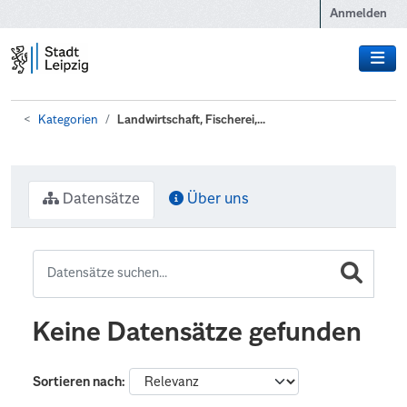
Zum Hauptinhalt wechseln
Anmelden
Kategorien
Landwirtschaft, Fischerei,...
Datensätze
Über uns
Keine Datensätze gefunden
Sortieren nach