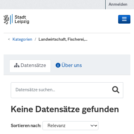
Zum Hauptinhalt wechseln
Anmelden
Kategorien
Landwirtschaft, Fischerei,...
Datensätze
Über uns
Keine Datensätze gefunden
Sortieren nach