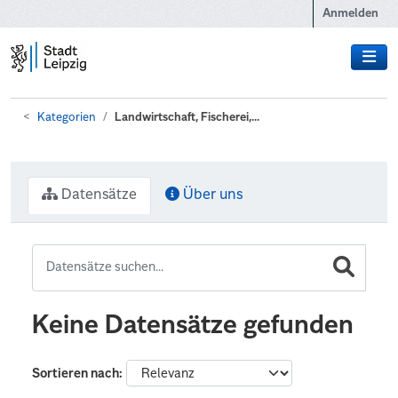
Zum Hauptinhalt wechseln
Anmelden
Kategorien
Landwirtschaft, Fischerei,...
Datensätze
Über uns
Keine Datensätze gefunden
Sortieren nach