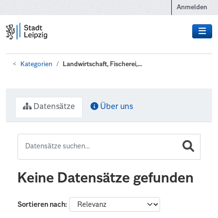
Zum Hauptinhalt wechseln
Anmelden
Kategorien
Landwirtschaft, Fischerei,...
Datensätze
Über uns
Keine Datensätze gefunden
Sortieren nach