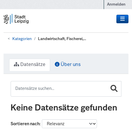
Zum Hauptinhalt wechseln
Anmelden
Kategorien
Landwirtschaft, Fischerei,...
Datensätze
Über uns
Keine Datensätze gefunden
Sortieren nach