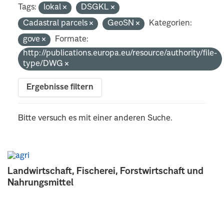
Tags:
lokal
DSGKL
Cadastral parcels
GeoSN
Kategorien:
gove
Formate:
http://publications.europa.eu/resource/authority/file-
type/DWG
Ergebnisse filtern
Bitte versuch es mit einer anderen Suche.
Landwirtschaft, Fischerei, Forstwirtschaft und
Nahrungsmittel