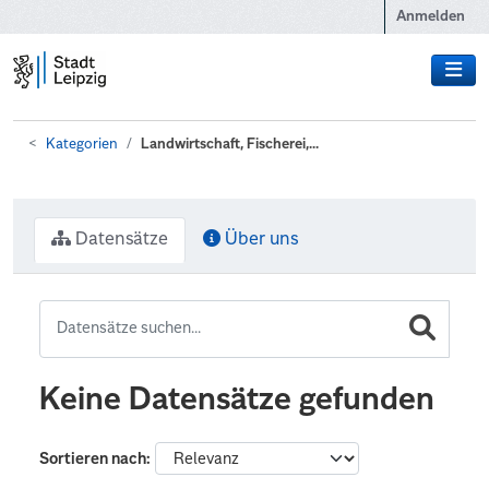
Zum Hauptinhalt wechseln
Anmelden
Kategorien
Landwirtschaft, Fischerei,...
Datensätze
Über uns
Keine Datensätze gefunden
Sortieren nach