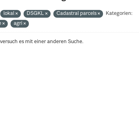
lokal
DSGKL
Cadastral parcels
Kategorien:
e
agri
 versuch es mit einer anderen Suche.