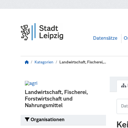
Zum Hauptinhalt wechseln
Datensätze
O
Kategorien
Landwirtschaft, Fischerei,...
Landwirtschaft, Fischerei,
Forstwirtschaft und
Nahrungsmittel
Organisationen
Ke