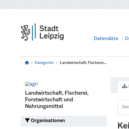
Zum Hauptinhalt wechseln
Datensätze
O
Kategorien
Landwirtschaft, Fischerei,...
Landwirtschaft, Fischerei,
Forstwirtschaft und
Nahrungsmittel
Organisationen
Ke