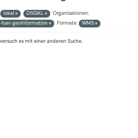
lokal
DSGKL
Organisationen:
-fuer-geoinformation
Formate:
WMS
 versuch es mit einer anderen Suche.