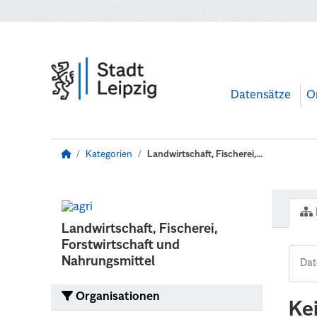
Zum Hauptinhalt wechseln
Datensätze
O
Kategorien
Landwirtschaft, Fischerei,...
Landwirtschaft, Fischerei,
Forstwirtschaft und
Nahrungsmittel
Organisationen
Ke