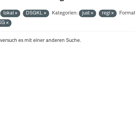
lokal
DSGKL
Kategorien:
just
regi
Format
KG
 versuch es mit einer anderen Suche.