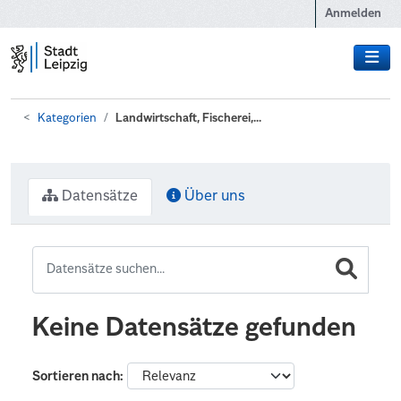
Zum Hauptinhalt wechseln
Anmelden
Kategorien
Landwirtschaft, Fischerei,...
Datensätze
Über uns
Keine Datensätze gefunden
Sortieren nach