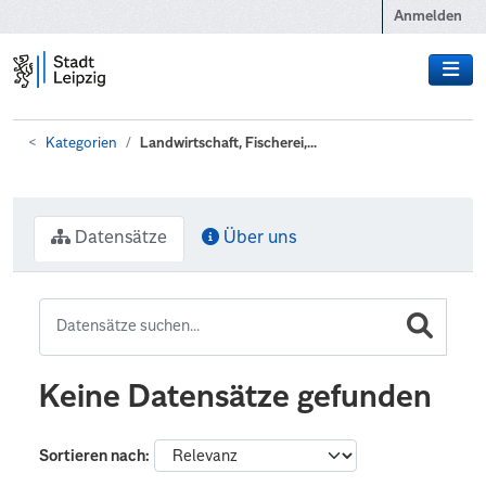
Zum Hauptinhalt wechseln
Anmelden
Kategorien
Landwirtschaft, Fischerei,...
Datensätze
Über uns
Keine Datensätze gefunden
Sortieren nach