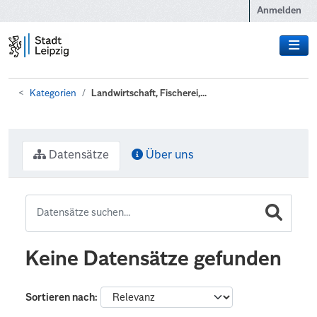
Zum Hauptinhalt wechseln
Anmelden
Kategorien
Landwirtschaft, Fischerei,...
Datensätze
Über uns
Keine Datensätze gefunden
Sortieren nach