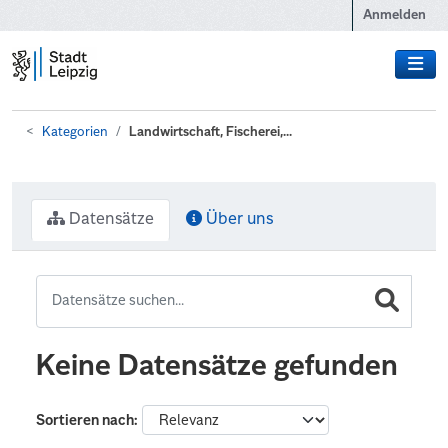
Zum Hauptinhalt wechseln
Anmelden
Kategorien
Landwirtschaft, Fischerei,...
Datensätze
Über uns
Keine Datensätze gefunden
Sortieren nach