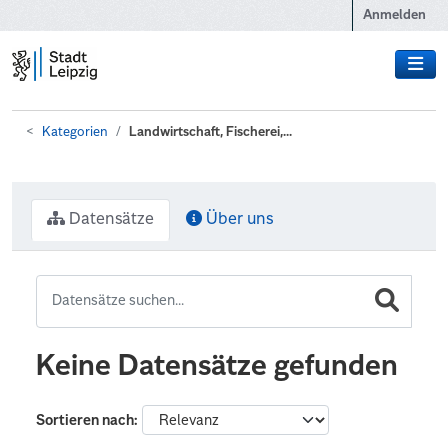
Zum Hauptinhalt wechseln
Anmelden
Kategorien
Landwirtschaft, Fischerei,...
Datensätze
Über uns
Keine Datensätze gefunden
Sortieren nach