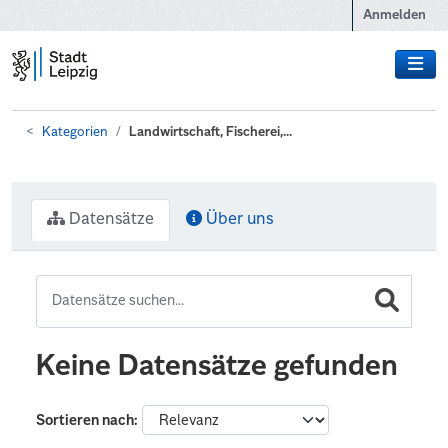
Zum Hauptinhalt wechseln
Anmelden
Kategorien
Landwirtschaft, Fischerei,...
Datensätze
Über uns
Keine Datensätze gefunden
Sortieren nach