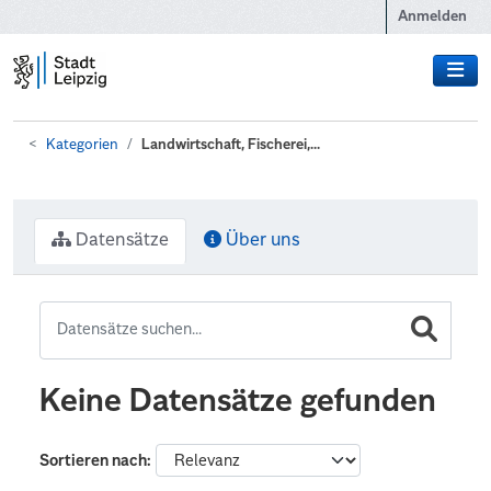
Zum Hauptinhalt wechseln
Anmelden
Kategorien
Landwirtschaft, Fischerei,...
Datensätze
Über uns
Keine Datensätze gefunden
Sortieren nach