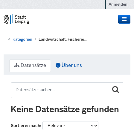
Zum Hauptinhalt wechseln
Anmelden
Kategorien
Landwirtschaft, Fischerei,...
Datensätze
Über uns
Keine Datensätze gefunden
Sortieren nach