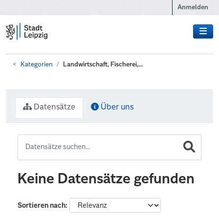
Zum Hauptinhalt wechseln
Anmelden
Kategorien
Landwirtschaft, Fischerei,...
Datensätze
Über uns
Keine Datensätze gefunden
Sortieren nach