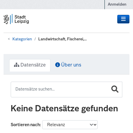
Zum Hauptinhalt wechseln
Anmelden
Kategorien
Landwirtschaft, Fischerei,...
Datensätze
Über uns
Keine Datensätze gefunden
Sortieren nach