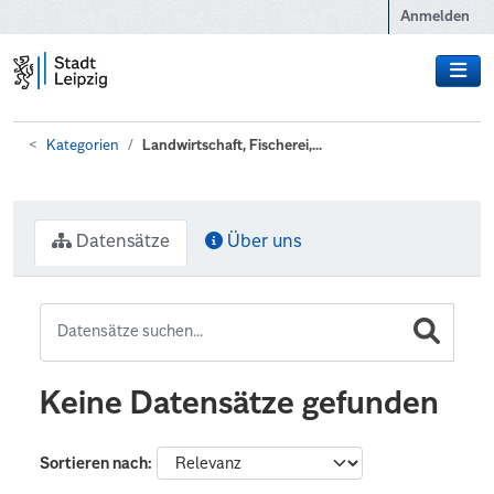
Zum Hauptinhalt wechseln
Anmelden
Kategorien
Landwirtschaft, Fischerei,...
Datensätze
Über uns
Keine Datensätze gefunden
Sortieren nach