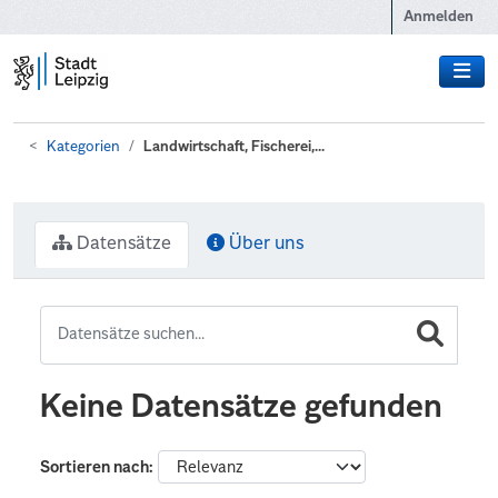
Zum Hauptinhalt wechseln
Anmelden
Kategorien
Landwirtschaft, Fischerei,...
Datensätze
Über uns
Keine Datensätze gefunden
Sortieren nach