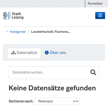
Zum Hauptinhalt wechseln
Anmelden
Kategorien
Landwirtschaft, Fischerei,...
Datensätze
Über uns
Keine Datensätze gefunden
Sortieren nach