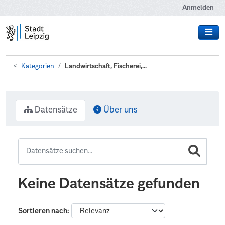
Zum Hauptinhalt wechseln
Anmelden
Kategorien
Landwirtschaft, Fischerei,...
Datensätze
Über uns
Keine Datensätze gefunden
Sortieren nach