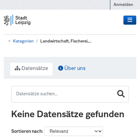
Zum Hauptinhalt wechseln
Anmelden
Kategorien
Landwirtschaft, Fischerei,...
Datensätze
Über uns
Keine Datensätze gefunden
Sortieren nach