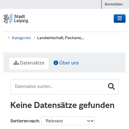
Zum Hauptinhalt wechseln
Anmelden
Kategorien
Landwirtschaft, Fischerei,...
Datensätze
Über uns
Keine Datensätze gefunden
Sortieren nach