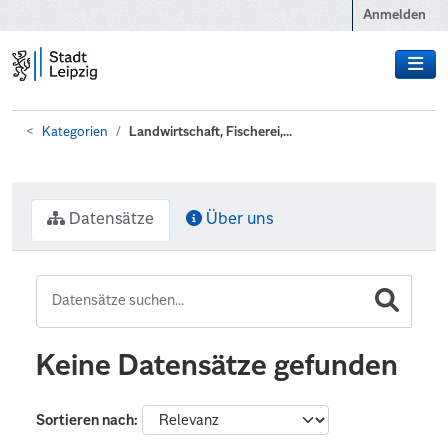
Zum Hauptinhalt wechseln
Anmelden
Kategorien
Landwirtschaft, Fischerei,...
Datensätze
Über uns
Keine Datensätze gefunden
Sortieren nach