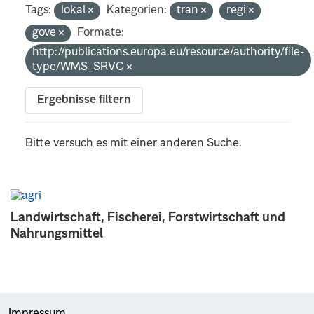
Tags:
lokal
Kategorien:
tran
regi
gove
Formate:
http://publications.europa.eu/resource/authority/file-
type/WMS_SRVC
Ergebnisse filtern
Bitte versuch es mit einer anderen Suche.
Landwirtschaft, Fischerei, Forstwirtschaft und
Nahrungsmittel
Impressum