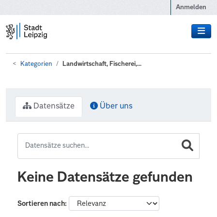
Zum Hauptinhalt wechseln
Anmelden
Kategorien
Landwirtschaft, Fischerei,...
Datensätze
Über uns
Keine Datensätze gefunden
Sortieren nach